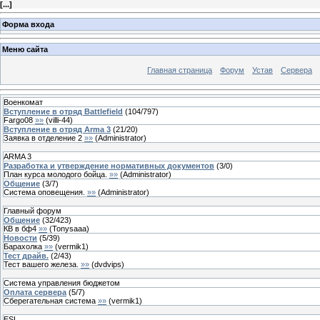
[
...
]
Форма входа
Меню сайта
Главная страница
Форум
Устав
Сервера
Военкомат
Вступление в отряд Battlefield
(
104
/
797
)
Fargo08
»»
(
villi-44
)
Вступление в отряд Arma 3
(
21
/
20
)
Заявка в отделение 2
»»
(
Administrator
)
ARMA 3
Разработка и утверждение нормативных документов
(
3
/
0
)
План курса молодого бойца.
»»
(
Administrator
)
Общение
(
3
/
7
)
Система оповещения.
»»
(
Administrator
)
Главный форум
Общение
(
32
/
423
)
КВ в бф4
»»
(
Tonysaaa
)
Новости
(
5
/
39
)
Барахолка
»»
(
vermik1
)
Тест драйв.
(
2
/
43
)
Тест вашего железа.
»»
(
dvdvips
)
Система управления бюджетом
Оплата сервера
(
5
/
7
)
Сберегательная система
»»
(
vermik1
)
ESL