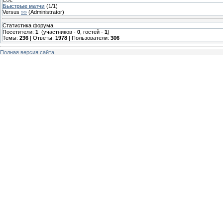
Быстрые матчи
(
1
/
1
)
Versus
»»
(
Administrator
)
Статистика форума
Посетители:
1
(участников -
0
, гостей -
1
)
Темы:
236
| Ответы:
1978
| Пользователи:
306
Полная версия сайта