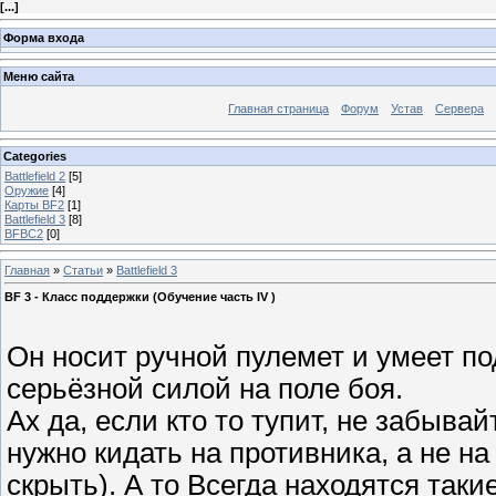
[
...
]
Форма входа
Меню сайта
Главная страница
Форум
Устав
Сервера
Categories
Battlefield 2
[5]
Оружие
[4]
Карты BF2
[1]
Battlefield 3
[8]
BFBC2
[0]
Главная
»
Статьи
»
Battlefield 3
BF 3 - Класс поддержки (Обучение часть IV )
Он носит ручной пулемет и умеет по
серьёзной силой на поле боя.
Ах да, если кто то тупит, не забыв
нужно кидать на противника, а не на
скрыть). А то Всегда находятся так