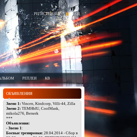
РЕГИСТРАЦИЯ
ВХОД
АЛЬБОМ
РЕПЛЕИ
КВ
ОБЪЯВЛЕНИЯ
Звено 1:
Vincen, Kindcorp, Villi-44, Zilla
Звено 2:
TEMHbIU, CoolMask,
mikola276, Berserk
***
Объявления:
- Звено 1
:
Боевые тренировки:
28.04.2014 - Сбор в