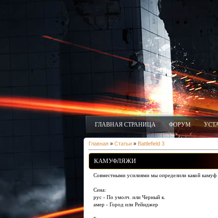
ГЛАВНАЯ СТРАНИЦА
ФОРУМ
УСТ
Главная
»
Статьи
»
Battlefield 3
КАМУФЛЯЖИ
Совместными усилиями мы определили какой камуф г
Сена:
рус - По умолч. или Черный к.
амер - Город или Рейнджер