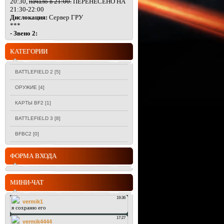
20:30,
начало в 21:00.
ПЕРЕНЕСЕНО НА
21:30-22:00
Дислокация:
Сервер ГРУ
***
- Звено 2:
КАТЕГОРИИ
BATTLEFIELD 2
[5]
ОРУЖИЕ
[4]
КАРТЫ BF2
[1]
BATTLEFIELD 3
[8]
BFBC2
[0]
ФОРМА ВХОДА
МИНИ-ЧАТ