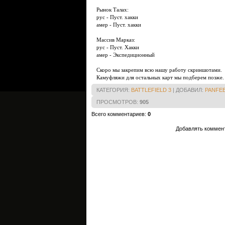
Рынок Талах:
рус - Пуст. хакки
амер - Пуст. хакки
Массив Марказ:
рус - Пуст. Хакки
амер - Экспедиционный
Скоро мы закрепим всю нашу работу скриншотами.
Камуфляжи для остальных карт мы подберем позже. 
КАТЕГОРИЯ
:
BATTLEFIELD 3
|
ДОБАВИЛ
:
PANFE
ПРОСМОТРОВ
:
905
Всего комментариев
:
0
Добавлять коммент