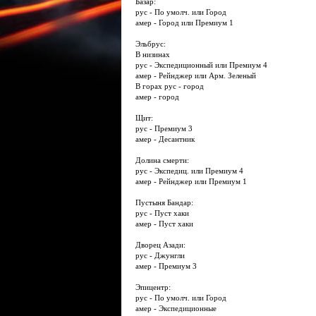
Базар:
рус - По умолч. или Город
амер - Город или Премиум 1
Эльбрус:
В низинах
рус - Экспедиционный или Премиум 4
амер - Рейнджер или Арм. Зеленый
В горах рус - город
амер - город
Щит:
рус - Премиум 3
амер - Десантник
Долина смерти:
рус - Экспедиц. или Премиум 4
амер - Рейнджер или Премиум 1
Пустыня Бандар:
рус - Пуст хаки
амер - Пуст хаки
Дворец Азади:
рус - Джунгли
амер - Премиум 3
Эпицентр:
рус - По умолч. или Город
амер - Экспедиционные