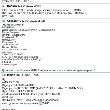
стоимость апа 7500 р =)
[
27
]
BaHbko
[03.04.2012, 00:54]
Intel Core i7 2700K(Sandy Bridge)частота процессора – 3.50GHz
NVIDIA GeForce GTX 580 частота ядра 772 МГц память – 4008 МГц
Озу 8 Gb
[
28
]
ClickSMRU
[03.04.2012, 05:15]
Quote
(
BF2RUS54
)
BF2RUS54
Дата: Вторник, 18.05.2010, 09:57 | Сообщение # 2
Master Sergeant
Группа: Пользователи
Сообщений: 24
Награды: 0 +
Репутация: 0 ±
Замечания: 0%
Статус: Offline
AMD athlon™ II X2 240
processor
2.80 ГГц,2,00 ГБ ОЗУ
воть...но у мя даже метро пошло)))
ааа Vidiocart-nVIDIA Geforce 9600 gt
с 512 мб
tongue tongue
Дата этого сообщения 2010..2 года прошло я все с этим же динозавром.:D
[
29
]
Ichigo
[16.11.2012, 12:18]
Ну:
AMD FX 6100
Gigabyte GA-990FXA-UD5
Gigabyte GV-R797TO-3GD (AMD 7970 GHz Edition 1100MHz 3GB)
Hynix 32 GB DDRIII 1600
2x Momentus XT Solid State Hybrid Drive Raid 0
Win8 Pro
Dell U2410 (main), Benq VW2420H (secondary)
и ни одной левой программы
Полёт, збс