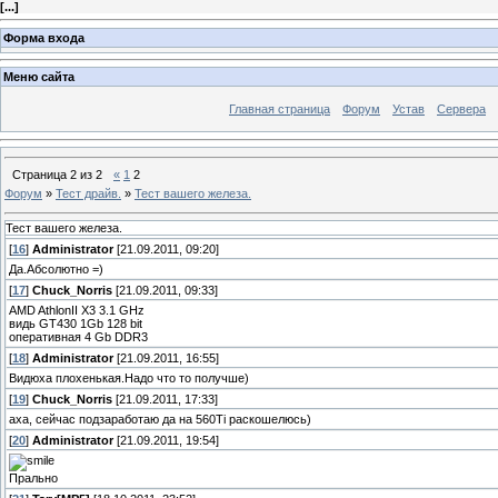
[
...
]
Форма входа
Меню сайта
Главная страница
Форум
Устав
Сервера
Страница
2
из
2
«
1
2
Форум
»
Тест драйв.
»
Тест вашего железа.
Тест вашего железа.
[
16
]
Administrator
[21.09.2011, 09:20]
Да.Абсолютно =)
[
17
]
Chuck_Norris
[21.09.2011, 09:33]
AMD AthlonII X3 3.1 GHz
видь GT430 1Gb 128 bit
оперативная 4 Gb DDR3
[
18
]
Administrator
[21.09.2011, 16:55]
Видюха плохенькая.Надо что то получше)
[
19
]
Chuck_Norris
[21.09.2011, 17:33]
аха, сейчас подзаработаю да на 560Ti раскошелюсь)
[
20
]
Administrator
[21.09.2011, 19:54]
Прально