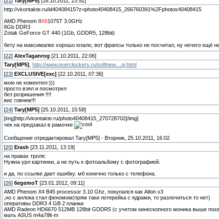
[
21
]
Tary[MP5]
[18.10.2011, 23:52]
http://vkontakte.ru/id40408415?z=photo40408415_266760391%2Fphotos40408415
AMD Phenom II
X6
1075T 3.0GHz
8Gb DDR3
Zotak GeForce GT 440 (1Gb, GDDR5, 128bit)
бету на максималке хорошо юзало, вот фрапсы только не посчитал, ну нечего ещё 
[
22
]
AlexTaganrog
[21.10.2011, 22:06]
Tary[MP5]
,
http://www.overclockers.ru/softnew....oj.html
[
23
]
EXCLUSIVE[exc]
[22.10.2011, 07:36]
мою не коментел-)))
просто взял и посмотрел
без розришения !!!!
вис говнюк!!!
[
24
]
Tary[MP5]
[25.10.2011, 15:58]
[img]http://vkontakte.ru/photo40408415_270728702[/img]
чек на предзаказ в рамочке
Сообщение отредактировал
Tary[MP5]
-
Вторник, 25.10.2011, 16:02
[
25
]
Erash
[23.11.2011, 13:19]
на правах троля:
Нужна урл картинки, а не путь к фотоальбому с фотографией.
и да, по ссылке дает ошибку. мб конечно только с телефона.
[
26
]
6egemoT
[23.01.2012, 09:11]
AMD Phenom X4 B45 processor 3.10 Ghz, покупался как Atlon x3
,но с анлока стал феномом(прям таки лотерейка с ядрами, то разлочиться то нет)
оперативы DDR3 4 GB 2 планки
AMD Radeon HD6670 512MB 128bit GDDR5 (с учетом кинескопного моника выше пох
мать ASUS m4a78lt-m