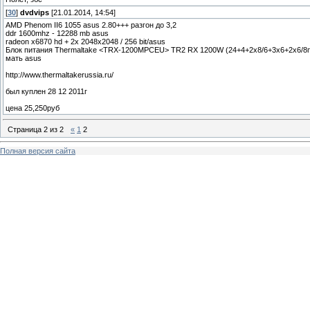
[
30
]
dvdvips
[21.01.2014, 14:54]
AMD Phenom II6 1055 asus 2.80+++ разгон до 3,2
ddr 1600mhz - 12288 mb asus
radeon x6870 hd + 2x 2048x2048 / 256 bit/asus
Блок питания Thermaltake <TRX-1200MPCEU> TR2 RX 1200W (24+4+2x8/6+3x6+2x6/8п
мать asus
http://www.thermaltakerussia.ru/
был куплен 28 12 2011г
цена 25,250руб
Страница
2
из
2
«
1
2
Полная версия сайта