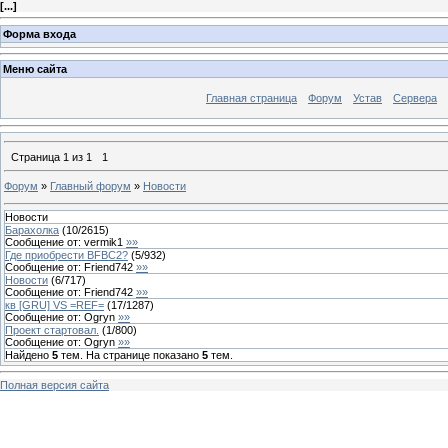
[
...
]
Форма входа
Меню сайта
Главная страница
Форум
Устав
Сервера
Страница
1
из
1
1
Форум
»
Главный форум
»
Новости
Новости
Барахолка
(
10
/
2615
)
Сообщение от:
vermik1
»»
Где приобрести BFBC2?
(
5
/
932
)
Сообщение от:
Friend742
»»
Новости
(
6
/
717
)
Сообщение от:
Friend742
»»
кв [GRU] VS =REF=
(
17
/
1287
)
Сообщение от:
Ogryn
»»
Проект стартовал.
(
1
/
800
)
Сообщение от:
Ogryn
»»
Найдено
5
тем. На странице показано
5
тем.
Полная версия сайта